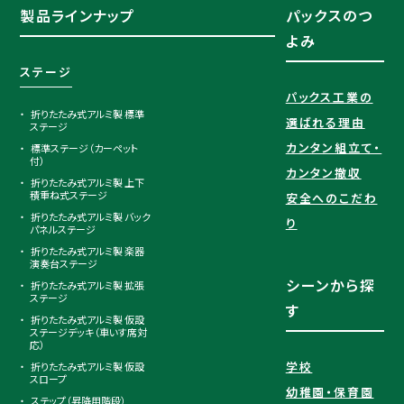
製品ラインナップ
パックスのつ
よみ
ステージ
パックス工業の
折りたたみ式アルミ製 標準
選ばれる理由​
ステージ
カンタン組立て・
標準ステージ（カーペット
付）
カンタン撤収
折りたたみ式アルミ製 上下
積重ね式ステージ
安全へのこだわ
折りたたみ式アルミ製 バック
り
パネルステージ
折りたたみ式アルミ製 楽器
演奏台ステージ
シーンから探
折りたたみ式アルミ製 拡張
ステージ
す
折りたたみ式アルミ製 仮設
ステージデッキ（車いす席対
応）
学校
折りたたみ式アルミ製 仮設
スロープ
幼稚園・保育園
ステップ（昇降用階段）