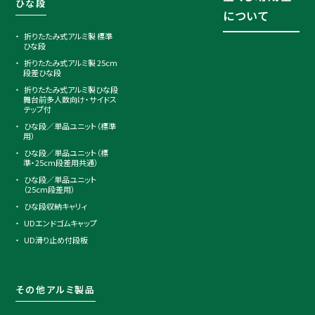
ひな段
について
折りたたみ式アルミ製 標準
ひな段
折りたたみ式アルミ製 25cm
段差ひな段
折りたたみ式アルミ製ひな段
舞台前多人数向け・サイドス
テップ付
ひな段／単品ユニット（標準
用）
ひな段／単品ユニット（標
準・25cm段差用共通）
ひな段／単品ユニット
（25cm段差用）
ひな段収納キャリィ
UDエンドゴムキャップ
UD滑り止め付段板
その他アルミ製品