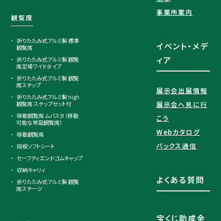
事業所案内
観覧席
折りたたみ式アルミ製 標準
イベント・メデ
観覧席
ィア
折りたたみ式アルミ製 観覧
席足場ワイドタイプ
折りたたみ式アルミ製 観覧
席ステップ
展示会出展情報
折りたたみ式アルミ製 high
観覧席 ステップセット付
展示会へ見に行
移動観覧席 ムバスタ（移動
こう
可能な常設観覧席）
Webカタログ
移動観覧席
パックス通信
段板ソフトシート
セーフティエンドゴムキャップ
収納キャリィ
よくある質問
折りたたみ式アルミ製 観覧
席ステージ
宝くじ助成金