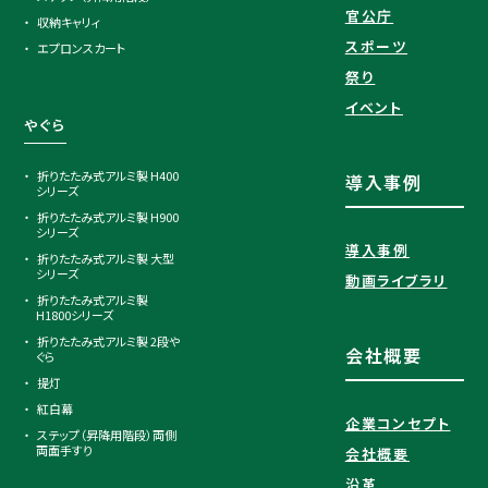
官公庁
収納キャリィ
スポーツ
エプロンスカート
祭り
イベント
やぐら
折りたたみ式アルミ製 H400
導入事例
シリーズ
折りたたみ式アルミ製 H900
シリーズ
導入事例
折りたたみ式アルミ製 大型
シリーズ
動画ライブラリ
折りたたみ式アルミ製
H1800シリーズ
折りたたみ式アルミ製 2段や
会社概要
ぐら
提灯
紅白幕
企業コンセプト
ステップ（昇降用階段）両側
両面手すり
会社概要
沿革