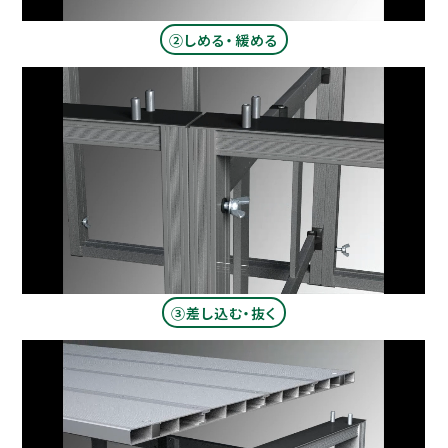
②しめる・緩める​
③差し込む・抜く​