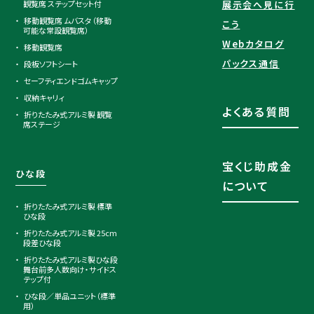
観覧席 ステップセット付
展示会へ見に行
移動観覧席 ムバスタ（移動
こう
可能な常設観覧席）
Webカタログ
移動観覧席
パックス通信
段板ソフトシート
セーフティエンドゴムキャップ
収納キャリィ
よくある質問
折りたたみ式アルミ製 観覧
席ステージ
宝くじ助成金
ひな段
について
折りたたみ式アルミ製 標準
ひな段
折りたたみ式アルミ製 25cm
段差ひな段
折りたたみ式アルミ製ひな段
舞台前多人数向け・サイドス
テップ付
ひな段／単品ユニット（標準
用）