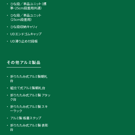
ひな段／単品ユニット（標
準・25cm段差用共通）
ひな段／単品ユニット
（25cm段差用）
ひな段収納キャリィ
UDエンドゴムキャップ
UD滑り止め付段板
その他アルミ製品
折りたたみ式アルミ製朝礼
台
組立て式アルミ製朝礼台
折りたたみ式アルミ製 アタッ
ク台
折りたたみ式アルミ製 スキ
ーラック
アルミ製 板書ステップ
折りたたみ式アルミ製 表彰
台