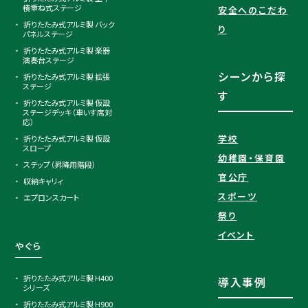
積重ね式ステージ
安全へのこだわ
折りたたみ式アルミ製 バック
り
パネルステージ
折りたたみ式アルミ製 楽器
演奏台ステージ
シーンから探
折りたたみ式アルミ製 拡張
ステージ
す
折りたたみ式アルミ製 仮設
ステージデッキ（車いす席対
応）
学校
折りたたみ式アルミ製 仮設
スロープ
幼稚園・保育園
ステップ（昇降用階段）
官公庁
収納キャリィ
スポーツ
エプロンスカート
祭り
イベント
やぐら
折りたたみ式アルミ製 H400
導入事例
シリーズ
折りたたみ式アルミ製 H900