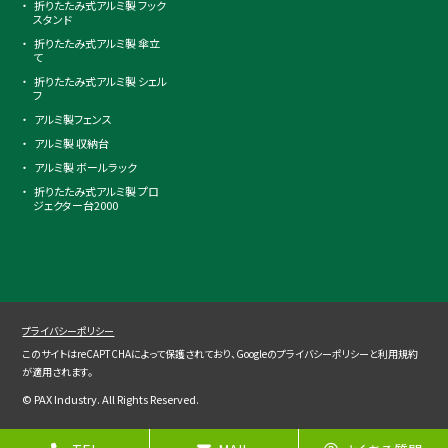
折りたたみ式アルミ製 フック
スタンド
折りたたみ式アルミ製 傘立
て
折りたたみ式アルミ製 シェル
フ
アルミ製フェンス
アルミ製 収納台
アルミ製 ボールラック
折りたたみ式アルミ製 プロ
ジェクター台2000
プライバシーポリシー
このサイトはreCAPTCHAによって保護されており、Googleの
プライバシーポリシー
と
利用規約
が適用されます。
© PAX Industry. All Rights Reserved.