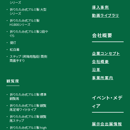
シリーズ
導入事例
折りたたみ式アルミ製 大型
シリーズ
動画ライブラリ
折りたたみ式アルミ製
H1800シリーズ
折りたたみ式アルミ製 2段や
会社概要
ぐら
提灯
紅白幕
企業コンセプト
ステップ（昇降用階段）両側
両面手すり
会社概要
沿革
事業所案内
観覧席
折りたたみ式アルミ製 標準
イベント・メデ
観覧席
ィア
折りたたみ式アルミ製 観覧
席足場ワイドタイプ
折りたたみ式アルミ製 観覧
席ステップ
展示会出展情報
折りたたみ式アルミ製 high