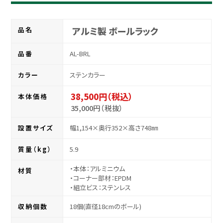
アルミ製 ボールラック
品名
品番
AL-BRL
カラー
ステンカラー
38,500
円（税込）
本体価格
35,000円（税抜）
設置サイズ
幅1,154×奥行352×高さ748㎜
質量（kg）
5.9
・本体：アルミニウム
材質
・コーナー部材：EPDM
・組立ビス：ステンレス
収納個数
18個(直径18cmのボール)