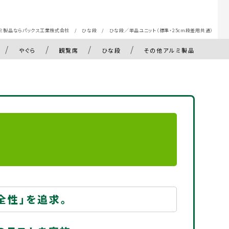
ミ製品ならパックス工業株式会社
/
ひな段
/
ひな段／単品ユニット（標準・25cm段差用共通）
やぐら
観覧席
ひな段
その他アルミ製品
全性」を追求。