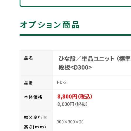
オプション商品
ひな段／単品ユニット （標準
品名
段板<D300>
HD-S
品番
8,800円（税込）
本体価格
8,000円（税抜）
幅×奥行×
900×300×20
高さ(mm)