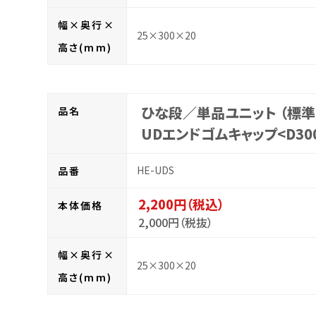
幅×奥行×
25×300×20
高さ(mm)
ひな段／単品ユニット （標準
品名
UDエンドゴムキャップ<D30
HE-UDS
品番
2,200円（税込）
本体価格
2,000円（税抜）
幅×奥行×
25×300×20
高さ(mm)