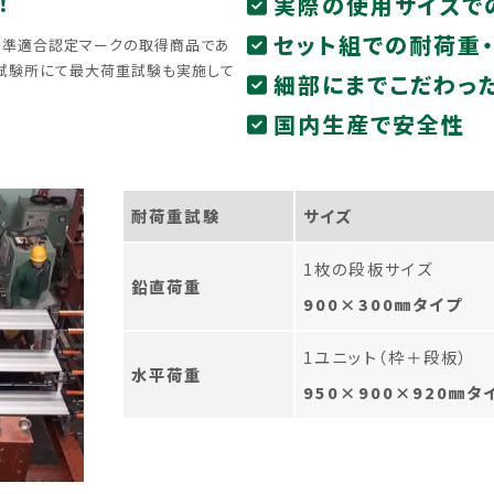
！
実際の使用サイズで
セット組での耐荷重
全基準適合認定マークの取得商品であ
合試験所にて最大荷重試験も実施して
細部にまでこだわっ
国内生産で安全性
耐荷重試験
サイズ
1枚の段板サイズ
鉛直荷重
900×300㎜タイプ
1ユニット（枠＋段板）
水平荷重
950×900×920㎜タ