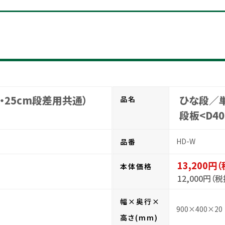
・25cm段差用共通）
ひな段／単
品名
段板<D40
HD-W
品番
13,200円
本体価格
12,000円（税
幅×奥行×
900×400×20
高さ(mm)