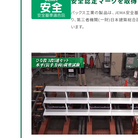
安全認定マークを取得
パックス工業の製品は、JEMA安
り、第三者機関(一財)日本建築総
います。