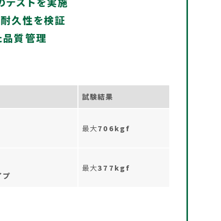
のテストを実施
・耐久性を検証
た品質管理
試験結果
最大
706kgf
最大
377kgf
イプ