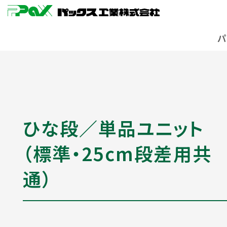
ひな段／単品ユニット
（標準・25cm段差用共
通）