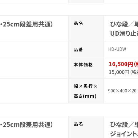
・25cm段差用共通）
ひな段／単
品名
UD滑り止
HD-UDW
品番
16,500円
本体価格
15,000円（税
幅×奥行×
900×400×20
高さ(mm)
・25cm段差用共通）
ひな段／単
品名
ジョイント