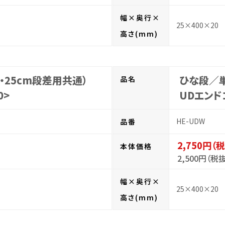
幅×奥行×
25×400×20
高さ(mm)
・25cm段差用共通）
ひな段／単
品名
0>
UDエンド
HE-UDW
品番
2,750円（
本体価格
2,500円（税
幅×奥行×
25×400×20
高さ(mm)