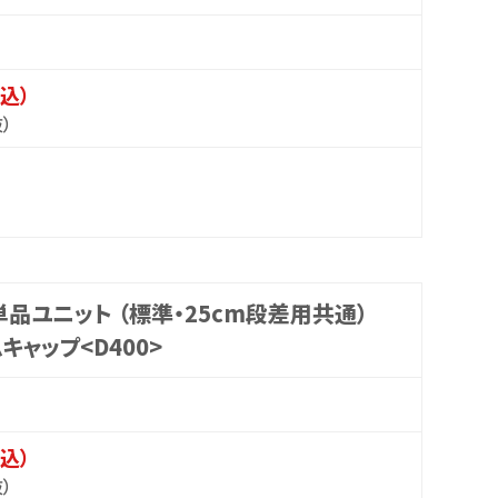
税込）
抜）
品ユニット （標準・25cm段差用共通）
キャップ<D400>
税込）
抜）