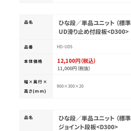
ひな段／単品ユニット （標準
品名
UD滑り止め付段板<D300>
HD-UDS
品番
12,100円（税込）
本体価格
11,000円（税抜）
幅×奥行×
900×300×20
高さ(mm)
ひな段／単品ユニット （標準
品名
ジョイント段板<D300>