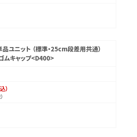
品ユニット （標準・25cm段差用共通）
ゴムキャップ<D400>
税込）
抜）