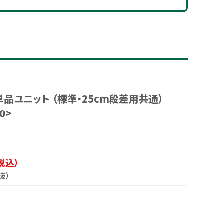
品ユニット （標準・25cm段差用共通）
0>
（税込）
抜）