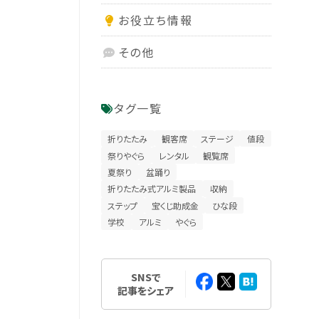
お役立ち情報
その他
タグ一覧
折りたたみ
観客席
ステージ
値段
祭りやぐら
レンタル
観覧席
夏祭り
盆踊り
折りたたみ式アルミ製品
収納
ステップ
宝くじ助成金
ひな段
学校
アルミ
やぐら
SNSで
記事をシェア