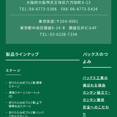
大阪府大阪市天王寺区六万体町4-13
TEL：06-6773-5306 FAX：06-6773-5424
東京支店：〒104-0061
東京都中央区銀座6-14-8 銀座石井ビル4F
TEL：03-6228-7334
製品ラインナップ
パックスのつ
よみ
ステージ
パックス工業の
折りたたみ式アルミ製 標準
選ばれる理由​
ステージ
カンタン組立て・
標準ステージ（カーペット
付）
カンタン撤収
折りたたみ式アルミ製 上下
積重ね式ステージ
安全へのこだわ
折りたたみ式アルミ製 バック
り
パネルステージ