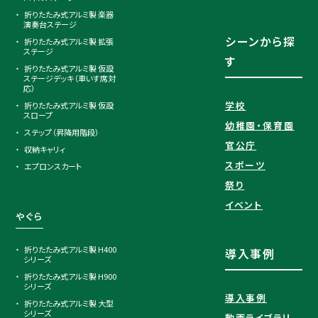
折りたたみ式アルミ製 楽器
演奏台ステージ
シーンから探
折りたたみ式アルミ製 拡張
ステージ
す
折りたたみ式アルミ製 仮設
ステージデッキ（車いす席対
応）
学校
折りたたみ式アルミ製 仮設
スロープ
幼稚園・保育園
ステップ（昇降用階段）
官公庁
収納キャリィ
スポーツ
エプロンスカート
祭り
イベント
やぐら
折りたたみ式アルミ製 H400
導入事例
シリーズ
折りたたみ式アルミ製 H900
シリーズ
導入事例
折りたたみ式アルミ製 大型
シリーズ
動画ライブラリ