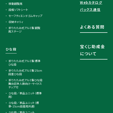
Webカタログ
移動観覧席
パックス通信
段板ソフトシート
セーフティエンドゴムキャップ
収納キャリィ
よくある質問
折りたたみ式アルミ製 観覧
席ステージ
宝くじ助成金
ひな段
について
折りたたみ式アルミ製 標準
ひな段
折りたたみ式アルミ製 25cm
段差ひな段
折りたたみ式アルミ製ひな段
舞台前多人数向け・サイドス
テップ付
ひな段／単品ユニット（標準
用）
ひな段／単品ユニット（標
準・25cm段差用共通）
ひな段／単品ユニット