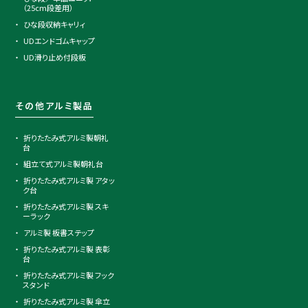
（25cm段差用）
ひな段収納キャリィ
UDエンドゴムキャップ
UD滑り止め付段板
その他アルミ製品
折りたたみ式アルミ製朝礼
台
組立て式アルミ製朝礼台
折りたたみ式アルミ製 アタッ
ク台
折りたたみ式アルミ製 スキ
ーラック
アルミ製 板書ステップ
折りたたみ式アルミ製 表彰
台
折りたたみ式アルミ製 フック
スタンド
折りたたみ式アルミ製 傘立