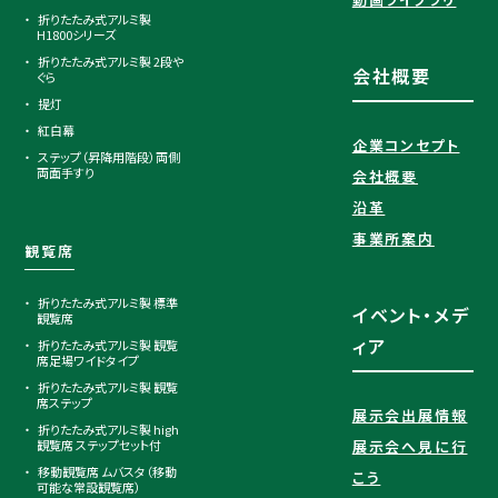
折りたたみ式アルミ製
H1800シリーズ
折りたたみ式アルミ製 2段や
会社概要
ぐら
提灯
紅白幕
企業コンセプト
ステップ（昇降用階段）両側
両面手すり
会社概要
沿革
事業所案内
観覧席
折りたたみ式アルミ製 標準
イベント・メデ
観覧席
ィア
折りたたみ式アルミ製 観覧
席足場ワイドタイプ
折りたたみ式アルミ製 観覧
席ステップ
展示会出展情報
折りたたみ式アルミ製 high
観覧席 ステップセット付
展示会へ見に行
移動観覧席 ムバスタ（移動
こう
可能な常設観覧席）