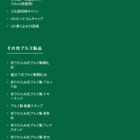
（25cm段差用）
ひな段収納キャリィ
UDエンドゴムキャップ
UD滑り止め付段板
その他アルミ製品
折りたたみ式アルミ製朝礼
台
組立て式アルミ製朝礼台
折りたたみ式アルミ製 アタッ
ク台
折りたたみ式アルミ製 スキ
ーラック
アルミ製 板書ステップ
折りたたみ式アルミ製 表彰
台
折りたたみ式アルミ製 フック
スタンド
折りたたみ式アルミ製 傘立