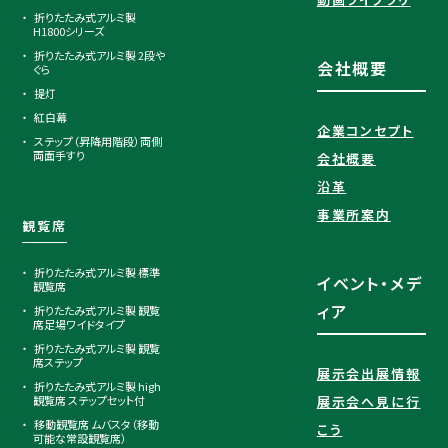
折りたたみ式アルミ製
H1800シリーズ
折りたたみ式アルミ製 2段や
会社概要
ぐら
提灯
紅白幕
企業コンセプト
ステップ（昇降用階段）両側
両面手すり
会社概要
沿革
事業所案内
観覧席
折りたたみ式アルミ製 標準
イベント・メデ
観覧席
ィア
折りたたみ式アルミ製 観覧
席足場ワイドタイプ
折りたたみ式アルミ製 観覧
席ステップ
展示会出展情報
折りたたみ式アルミ製 high
観覧席 ステップセット付
展示会へ見に行
移動観覧席 ムバスタ（移動
こう
可能な常設観覧席）