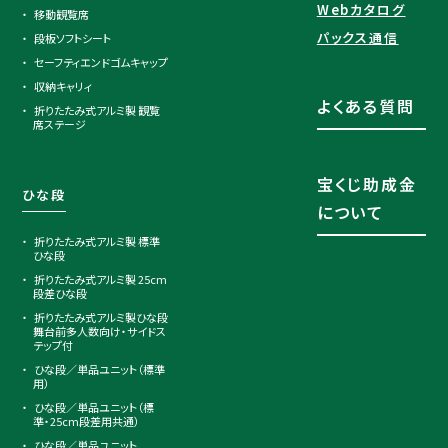
Webカタログ
移動観覧席
パックス通信
段板ソフトシート
セーフティエンドゴムキャップ
収納キャリィ
よくある質問
折りたたみ式アルミ製 観覧
席ステージ
宝くじ助成金
ひな段
について
折りたたみ式アルミ製 標準
ひな段
折りたたみ式アルミ製 25cm
段差ひな段
折りたたみ式アルミ製ひな段
舞台前多人数向け・サイドス
テップ付
ひな段／単品ユニット（標準
用）
ひな段／単品ユニット（標
準・25cm段差用共通）
ひな段／単品ユニット