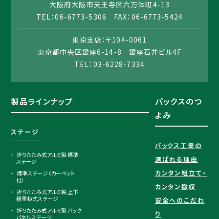
大阪府大阪市天王寺区六万体町4-13
TEL：06-6773-5306 FAX：06-6773-5424
東京支店：〒104-0061
東京都中央区銀座6-14-8 銀座石井ビル4F
TEL：03-6228-7334
製品ラインナップ
パックスのつ
よみ
ステージ
パックス工業の
折りたたみ式アルミ製 標準
選ばれる理由​
ステージ
カンタン組立て・
標準ステージ（カーペット
付）
カンタン撤収
折りたたみ式アルミ製 上下
積重ね式ステージ
安全へのこだわ
折りたたみ式アルミ製 バック
り
パネルステージ