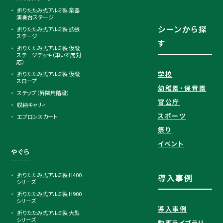
折りたたみ式アルミ製 楽器
演奏台ステージ
シーンから探
折りたたみ式アルミ製 拡張
ステージ
す
折りたたみ式アルミ製 仮設
ステージデッキ（車いす席対
応）
学校
折りたたみ式アルミ製 仮設
スロープ
幼稚園・保育園
ステップ（昇降用階段）
官公庁
収納キャリィ
スポーツ
エプロンスカート
祭り
イベント
やぐら
折りたたみ式アルミ製 H400
導入事例
シリーズ
折りたたみ式アルミ製 H900
シリーズ
導入事例
折りたたみ式アルミ製 大型
シリーズ
動画ライブラリ