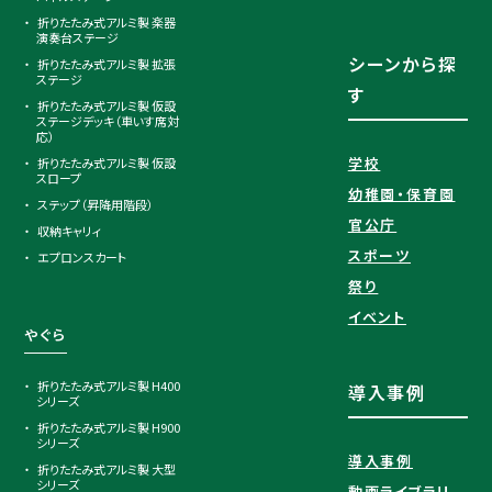
折りたたみ式アルミ製 楽器
演奏台ステージ
シーンから探
折りたたみ式アルミ製 拡張
ステージ
す
折りたたみ式アルミ製 仮設
ステージデッキ（車いす席対
応）
学校
折りたたみ式アルミ製 仮設
スロープ
幼稚園・保育園
ステップ（昇降用階段）
官公庁
収納キャリィ
スポーツ
エプロンスカート
祭り
イベント
やぐら
折りたたみ式アルミ製 H400
導入事例
シリーズ
折りたたみ式アルミ製 H900
シリーズ
導入事例
折りたたみ式アルミ製 大型
シリーズ
動画ライブラリ