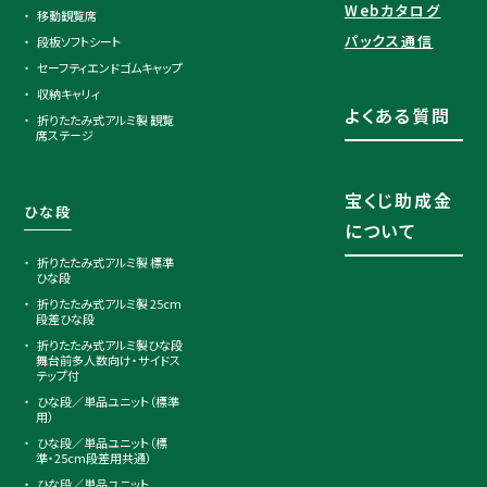
Webカタログ
移動観覧席
パックス通信
段板ソフトシート
セーフティエンドゴムキャップ
収納キャリィ
よくある質問
折りたたみ式アルミ製 観覧
席ステージ
宝くじ助成金
ひな段
について
折りたたみ式アルミ製 標準
ひな段
折りたたみ式アルミ製 25cm
段差ひな段
折りたたみ式アルミ製ひな段
舞台前多人数向け・サイドス
テップ付
ひな段／単品ユニット（標準
用）
ひな段／単品ユニット（標
準・25cm段差用共通）
ひな段／単品ユニット