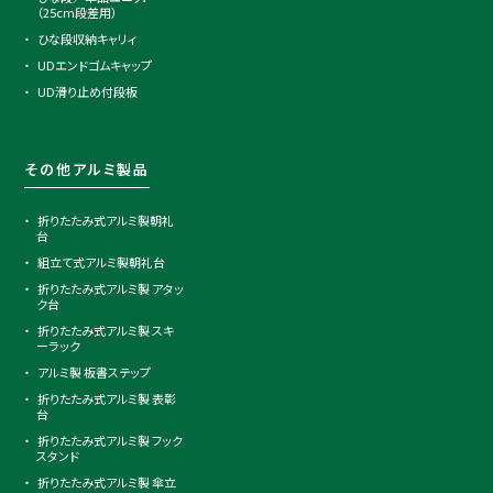
（25cm段差用）
ひな段収納キャリィ
UDエンドゴムキャップ
UD滑り止め付段板
その他アルミ製品
折りたたみ式アルミ製朝礼
台
組立て式アルミ製朝礼台
折りたたみ式アルミ製 アタッ
ク台
折りたたみ式アルミ製 スキ
ーラック
アルミ製 板書ステップ
折りたたみ式アルミ製 表彰
台
折りたたみ式アルミ製 フック
スタンド
折りたたみ式アルミ製 傘立