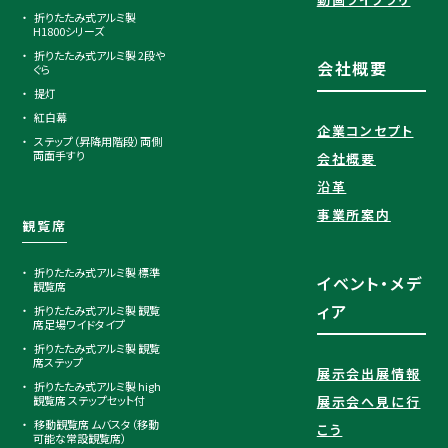
折りたたみ式アルミ製
H1800シリーズ
折りたたみ式アルミ製 2段や
会社概要
ぐら
提灯
紅白幕
企業コンセプト
ステップ（昇降用階段）両側
両面手すり
会社概要
沿革
事業所案内
観覧席
折りたたみ式アルミ製 標準
イベント・メデ
観覧席
ィア
折りたたみ式アルミ製 観覧
席足場ワイドタイプ
折りたたみ式アルミ製 観覧
席ステップ
展示会出展情報
折りたたみ式アルミ製 high
観覧席 ステップセット付
展示会へ見に行
移動観覧席 ムバスタ（移動
こう
可能な常設観覧席）