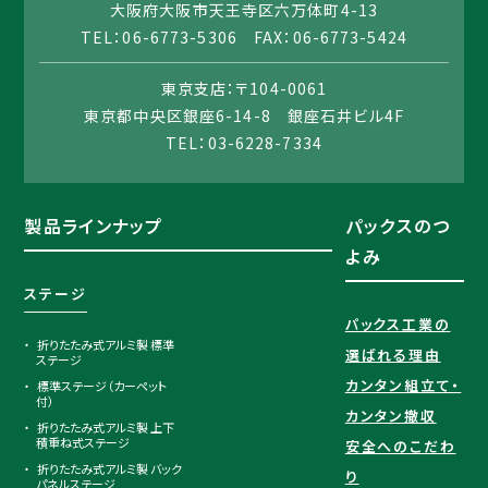
大阪府大阪市天王寺区六万体町4-13
TEL：06-6773-5306 FAX：06-6773-5424
東京支店：〒104-0061
東京都中央区銀座6-14-8 銀座石井ビル4F
TEL：03-6228-7334
製品ラインナップ
パックスのつ
よみ
ステージ
パックス工業の
折りたたみ式アルミ製 標準
選ばれる理由​
ステージ
カンタン組立て・
標準ステージ（カーペット
付）
カンタン撤収
折りたたみ式アルミ製 上下
積重ね式ステージ
安全へのこだわ
折りたたみ式アルミ製 バック
り
パネルステージ