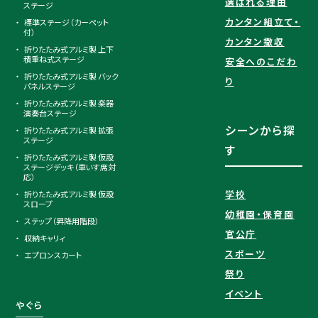
選ばれる理由​
ステージ
カンタン組立て・
標準ステージ（カーペット
付）
カンタン撤収
折りたたみ式アルミ製 上下
積重ね式ステージ
安全へのこだわ
折りたたみ式アルミ製 バック
り
パネルステージ
折りたたみ式アルミ製 楽器
演奏台ステージ
シーンから探
折りたたみ式アルミ製 拡張
ステージ
す
折りたたみ式アルミ製 仮設
ステージデッキ（車いす席対
応）
学校
折りたたみ式アルミ製 仮設
スロープ
幼稚園・保育園
ステップ（昇降用階段）
官公庁
収納キャリィ
スポーツ
エプロンスカート
祭り
イベント
やぐら