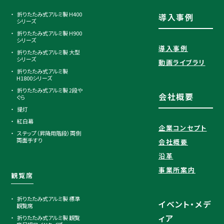
折りたたみ式アルミ製 H400
導入事例
シリーズ
折りたたみ式アルミ製 H900
シリーズ
導入事例
折りたたみ式アルミ製 大型
シリーズ
動画ライブラリ
折りたたみ式アルミ製
H1800シリーズ
折りたたみ式アルミ製 2段や
会社概要
ぐら
提灯
紅白幕
企業コンセプト
ステップ（昇降用階段）両側
両面手すり
会社概要
沿革
事業所案内
観覧席
折りたたみ式アルミ製 標準
イベント・メデ
観覧席
ィア
折りたたみ式アルミ製 観覧