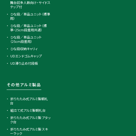
舞台前多人数向け・サイドス
テップ付
ひな段／単品ユニット（標準
用）
ひな段／単品ユニット（標
準・25cm段差用共通）
ひな段／単品ユニット
（25cm段差用）
ひな段収納キャリィ
UDエンドゴムキャップ
UD滑り止め付段板
その他アルミ製品
折りたたみ式アルミ製朝礼
台
組立て式アルミ製朝礼台
折りたたみ式アルミ製 アタッ
ク台
折りたたみ式アルミ製 スキ
ーラック