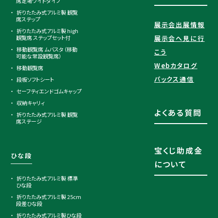
席足場ワイドタイプ
折りたたみ式アルミ製 観覧
席ステップ
展示会出展情報
折りたたみ式アルミ製 high
観覧席 ステップセット付
展示会へ見に行
移動観覧席 ムバスタ（移動
こう
可能な常設観覧席）
Webカタログ
移動観覧席
パックス通信
段板ソフトシート
セーフティエンドゴムキャップ
収納キャリィ
よくある質問
折りたたみ式アルミ製 観覧
席ステージ
宝くじ助成金
ひな段
について
折りたたみ式アルミ製 標準
ひな段
折りたたみ式アルミ製 25cm
段差ひな段
折りたたみ式アルミ製ひな段