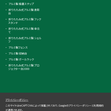
アルミ製 板書ステップ
折りたたみ式アルミ製 表彰
台
折りたたみ式アルミ製 フック
スタンド
折りたたみ式アルミ製 傘立
て
折りたたみ式アルミ製 シェル
フ
アルミ製フェンス
アルミ製 収納台
アルミ製 ボールラック
折りたたみ式アルミ製 プロ
ジェクター台2000
プライバシーポリシー
このサイトはreCAPTCHAによって保護されており、Googleの
プライバシーポリシー
と
利用規約
が適用されます。