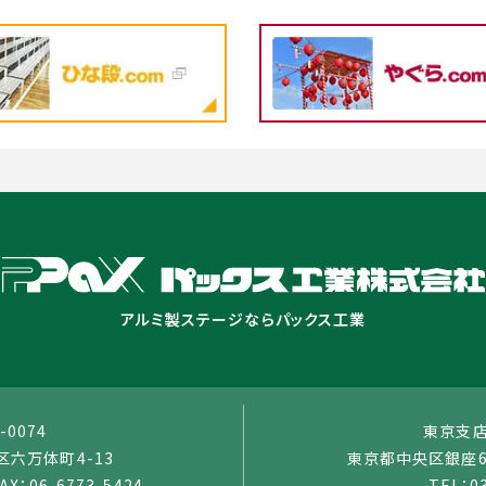
アルミ製ステージならパックス工業
-0074
東京支店：
六万体町4-13
東京都中央区銀座6-
AX：06-6773-5424
TEL：0