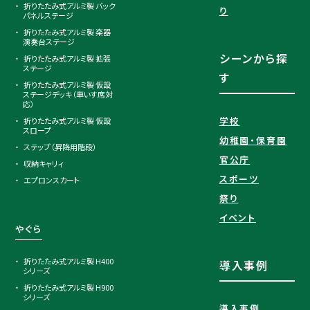
折りたたみ式アルミ製 バック
り
パネルステージ
折りたたみ式アルミ製 楽器
演奏台ステージ
シーンから探
折りたたみ式アルミ製 拡張
ステージ
す
折りたたみ式アルミ製 仮設
ステージデッキ（車いす席対
応）
学校
折りたたみ式アルミ製 仮設
スロープ
幼稚園・保育園
ステップ（昇降用階段）
官公庁
収納キャリィ
スポーツ
エプロンスカート
祭り
イベント
やぐら
折りたたみ式アルミ製 H400
導入事例
シリーズ
折りたたみ式アルミ製 H900
シリーズ
導入事例