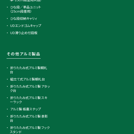
ひな段／単品ユニット
（25cm段差用）
ひな段収納キャリィ
UDエンドゴムキャップ
UD滑り止め付段板
その他アルミ製品
折りたたみ式アルミ製朝礼
台
組立て式アルミ製朝礼台
折りたたみ式アルミ製 アタッ
ク台
折りたたみ式アルミ製 スキ
ーラック
アルミ製 板書ステップ
折りたたみ式アルミ製 表彰
台
折りたたみ式アルミ製 フック
スタンド