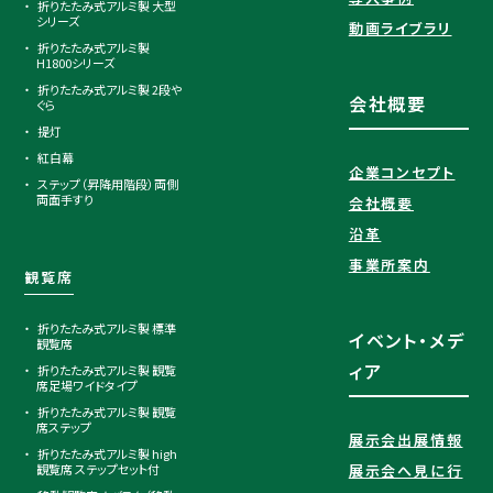
折りたたみ式アルミ製 大型
シリーズ
動画ライブラリ
折りたたみ式アルミ製
H1800シリーズ
折りたたみ式アルミ製 2段や
会社概要
ぐら
提灯
紅白幕
企業コンセプト
ステップ（昇降用階段）両側
両面手すり
会社概要
沿革
事業所案内
観覧席
折りたたみ式アルミ製 標準
イベント・メデ
観覧席
ィア
折りたたみ式アルミ製 観覧
席足場ワイドタイプ
折りたたみ式アルミ製 観覧
席ステップ
展示会出展情報
折りたたみ式アルミ製 high
観覧席 ステップセット付
展示会へ見に行