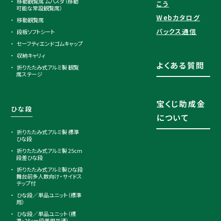
移動観覧席 ムバスタ（移動
こう
可能な常設観覧席）
Webカタログ
移動観覧席
パックス通信
段板ソフトシート
セーフティエンドゴムキャップ
収納キャリィ
よくある質問
折りたたみ式アルミ製 観覧
席ステージ
宝くじ助成金
ひな段
について
折りたたみ式アルミ製 標準
ひな段
折りたたみ式アルミ製 25cm
段差ひな段
折りたたみ式アルミ製ひな段
舞台前多人数向け・サイドス
テップ付
ひな段／単品ユニット（標準
用）
ひな段／単品ユニット（標
準・25cm段差用共通）