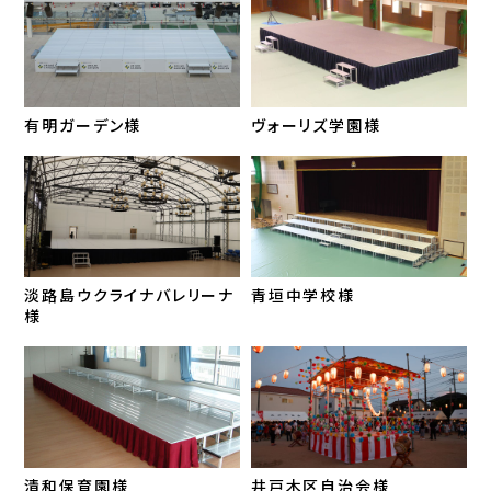
有明ガーデン様
ヴォーリズ学園様
淡路島ウクライナバレリーナ
青垣中学校様
様
清和保育園様
井戸木区自治会様