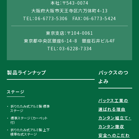
本社：〒543-0074
大阪府大阪市天王寺区六万体町4-13
TEL：06-6773-5306 FAX：06-6773-5424
東京支店：〒104-0061
東京都中央区銀座6-14-8 銀座石井ビル4F
TEL：03-6228-7334
製品ラインナップ
パックスのつ
よみ
ステージ
パックス工業の
折りたたみ式アルミ製 標準
選ばれる理由​
ステージ
カンタン組立て・
標準ステージ（カーペット
付）
カンタン撤収
折りたたみ式アルミ製 上下
積重ね式ステージ
安全へのこだわ