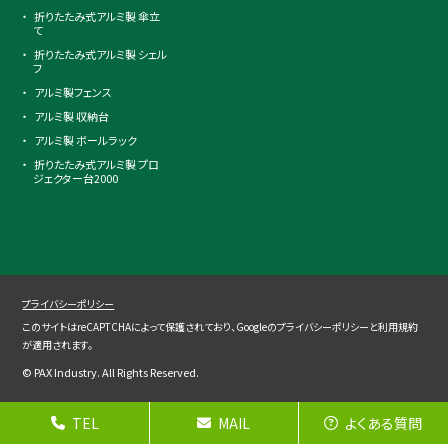
折りたたみ式アルミ製 傘立
て
折りたたみ式アルミ製 シェル
フ
アルミ製フェンス
アルミ製 収納台
アルミ製 ボールラック
折りたたみ式アルミ製 プロ
ジェクター台2000
プライバシーポリシー
このサイトはreCAPTCHAによって保護されており、Googleの
プライバシーポリシー
と
利用規約
が適用されます。
© PAX Industry. All Rights Reserved.
TEL
MAIL
よくある質問